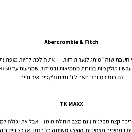
 Abercrombie & Fitch  
י חשבת שזה "מותג לנערות רזות" – את הולכת להיות מופתעת
מיתוג מחדש, 
להיכנס במיוחד בשביל ג'ינסים וז'קטים איכותיים
 TK MAXX  
ריכה קצת סבלנות (וגם מצב רוח לחיטוט) – אבל את יכולה למ
ם במחירים מצחיקים. ההיצע משתנה כל הזמן, אז כל ביקור הו