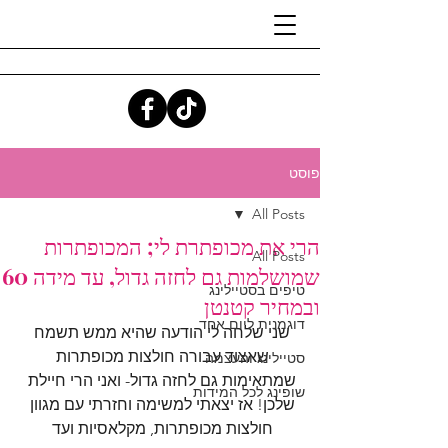
פוסט
All Posts
הרי את מכופתרת לי; המכופתרות
All Posts
שמושלמות גם לחזה גדול, עד מידה 60
טיפים בסטיילינג
ובמחיר קטנטן
דוגמנית ליום אחד
שני שלחה לי הודעה שהיא ממש תשמח 
שאצוד עבורה חולצות מכופתרות 
סטיילינג והעצמה
שמתאימות גם לחזה גדול- ואני הרי חיילת 
שופינג לכל המידות
שלכן! אז יצאתי למשימה וחזרתי עם מגוון 
חולצות מכופתרות, מקלאסיות ועד 