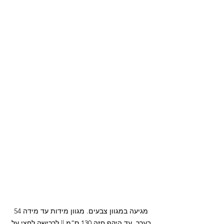
מגיעה במגוון צבעים. מגוון מידות עד מידה 54 
בערך, עד היקף חזה 130 ס”מ || לרכישה לחצי על 