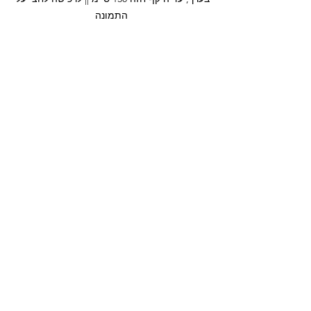
התמונה
מגיעה בהמון שילובי צבעים שונים. מגוון מידות 
עד מידה 54-56, עד היקף חזה 131 ס”מ || 
לרכישה לחצי על התמונה