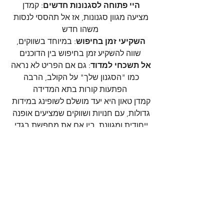
היי פתוחה לסגנונות חדשים
: קמדן 
מציעה מגוון סגנונות, אז אל תהססי לנסות 
משהו חדש
השקיעי זמן בחיפוש
: במיוחד בשווקים, 
שווה להשקיע זמן בחיפוש בין הדוכנים
אל תשכחי למדוד
: גם אם הפריט לא נראה 
כמו "הסגנון שלך" על הקולב, הרבה 
הפתעות קורות בתא המדידה
קמדן טאון היא יעד מושלם לשופינג במידות 
גדולות, עם חנויות ושווקים שמציעים אופנה 
ייחודית ומגוונת. בין אם את מחפשת בגדי 
וינטג', אופנה גותית או פריטים מודרניים, 
תמצאי שם משהו שיתאים לך
אל תשכחי לשמור את הכתבה הזו 
בטלפון ו... לשתף עם מי שאוהבת אופנה 
בדיוק כמוך
וזכרי, בברלין את לא צריכה "לחפש 