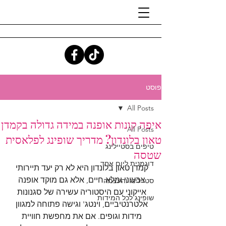
פוסט
All Posts
איפה קונות אופנה במידה גדולה בקמדן
All Posts
טאון בלונדון? מדריך שופינג לפלאסית
טיפים בסטיילינג
שטסה
דוגמנית ליום אחד
קמדן טאון בלונדון היא לא רק יעד תיירותי 
צבעוני ומלא חיים, אלא גם מוקד אופנה 
סטיילינג והעצמה
אייקוני עם היסטוריה עשירה של סגנונות 
שופינג לכל המידות
אלטרנטיביים, וינטג' וגישה פתוחה למגוון 
מידות וגופים. אם את מחפשת חוויית 