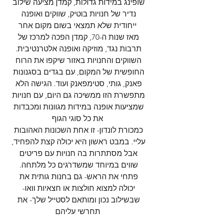
שופינג במידות גדולות, קמדן מציעה שילוב 
נדיר של חנויות בוטיק, שווקים ואופנה 
ייחודית שלא תמצאי בשום מקום אחר
מאז שנות ה-70, קמדן הפכה למרכז של 
תרבות נגד, מוזיקה ואופנה אלטרנטיבית. 
השווקים והחנויות באזור שיקפו את הרוח 
החופשית של המקום, עם בגדים בסגנונות 
פאנק, גותי, סטימפאנק ועוד. הגישה הלא 
מתפשרת הזו ממשיכה גם היום, עם חנויות 
שמציעות אופנה במידות מגוונות ומכבדות 
את כל סוגי הגוף
כמכורת לונדון- זו אחת השכונות האהובות 
עליי. במבט ראשון היא יכולה קצת להפחיד, 
אבל מסתתרות בה חנויות עם פריטים 
שווים במיוחד שמשדרגים כל מלתחה. 
פתחי את הראש- גם בחנות גותית את 
יכולה למצוא חולצות או חצאיות וואו- 
שבשילוב נכון ומותאם לסטייל שלך- את 
תחרשי עליהם