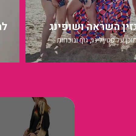
זין השראה ושופינג
לח
וכן על סטיילינג, גוף ונוכחות